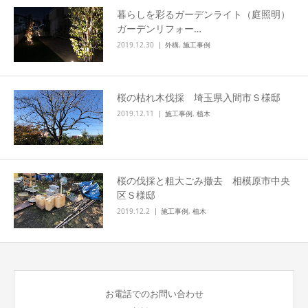
暮らしを彩るガーデンライト（庭照明）
ガーデンリフォー…
2019.12.30
外構
,
施工事例
桜の枯れ木伐採 埼玉県入間市Ｓ様邸
2019.12.11
施工事例
,
植木
桜の伐採と粗大ごみ撤去 相模原市中央
区Ｓ様邸
2019.12.2
施工事例
,
植木
お電話でのお問い合わせ