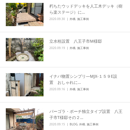
朽ちたウッドデッキを人工木デッキ（樹
ら楽ステージ）に…
2020.09.30
外構
,
施工事例
立水栓設置 八王子市M様邸
2020.09.19
外構
,
施工事例
イナバ物置シンプリ―MJX-１５９E設
置 おしゃれに…
2020.09.16
外構
,
施工事例
パーゴラ・ポーチ独立タイプ設置 八王
子市T様邸その２…
2020.09.15
BLOG
,
外構
,
施工事例