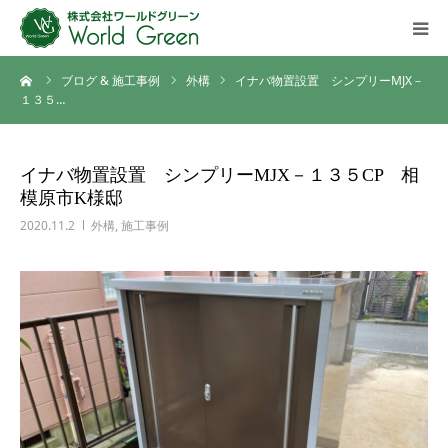
ーム
ブログ & 施工事例
外構
イナバ物置設置 シンプリーMJX－
HOME
１３５…
ご挨拶
イナバ物置設置 シンプリーMJX－１３５CP 相
模原市K様邸
会社概要
2020.11.2
外構
,
施工事例
施工事例ギャラリー
施工の流れ
ブログ
ご相談・お問い合わせ