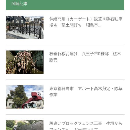
関連記事
伸縮門扉（カーゲート）設置＆砕石駐車
場＆一部土間打ち 昭島市…
枝垂れ桜お届け 八王子市R様邸 植木
販売
東京都日野市 アパート高木剪定・除草
作業
段違いブロックフェンス工事 生垣から
フェンスへ ガーデンリフ…