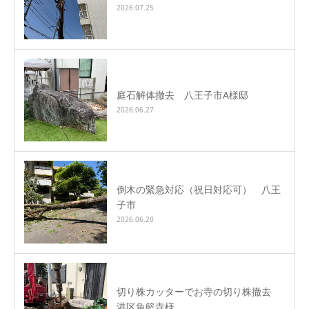
2026.07.25
庭石解体撤去 八王子市A様邸
2026.06.27
倒木の緊急対応（祝日対応可） 八王
子市
2026.06.20
切り株カッターでお寺の切り株撤去
港区魚籃寺様