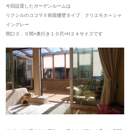
今回設置したガーデンルームは
リクシルのココマⅡ前面腰壁タイプ クリエモカ＋シャ
イングレー
間口３．０間×奥行き１０尺×H２４サイズです