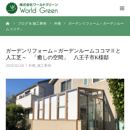
ーム
ブログ & 施工事例
外構
ガーデンリフォーム～ガーデンルー
HOME
ムココマ…
ご挨拶
ガーデンリフォーム～ガーデンルームココマⅡと
人工芝～ 「癒しの空間」 八王子市K様邸
会社概要
2020.02.24
外構
,
施工事例
施工事例ギャラリー
施工の流れ
ブログ
ご相談・お問い合わせ