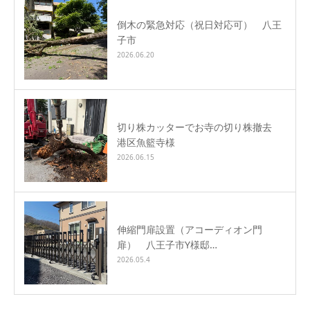
倒木の緊急対応（祝日対応可） 八王
子市
2026.06.20
切り株カッターでお寺の切り株撤去
港区魚籃寺様
2026.06.15
伸縮門扉設置（アコーディオン門
扉） 八王子市Y様邸…
2026.05.4