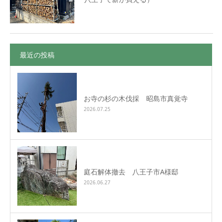
最近の投稿
お寺の杉の木伐採 昭島市真覚寺
2026.07.25
庭石解体撤去 八王子市A様邸
2026.06.27