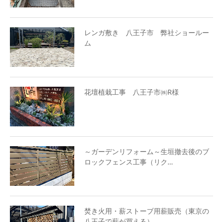
レンガ敷き 八王子市 弊社ショールー
ム
花壇植栽工事 八王子市㈱R様
～ガーデンリフォーム～生垣撤去後のブ
ロックフェンス工事（リク…
焚き火用・薪ストーブ用薪販売（東京の
八王子で薪が買える）