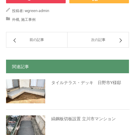
投稿者:
wgreen-admin
外構
,
施工事例
前の記事
次の記事
関連記事
タイルテラス・デッキ 日野市Y様邸
縞鋼板切板設置 立川市マンション