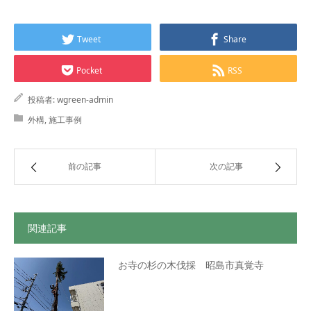
Tweet
Share
Pocket
RSS
投稿者:
wgreen-admin
外構
,
施工事例
前の記事
次の記事
関連記事
お寺の杉の木伐採 昭島市真覚寺