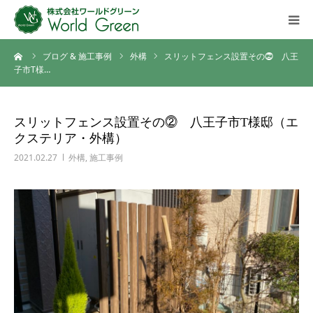
ーム
ブログ & 施工事例
外構
スリットフェンス設置その⓶ 八王
HOME
子市T様…
ご挨拶
スリットフェンス設置その⓶ 八王子市T様邸（エ
クステリア・外構）
会社概要
2021.02.27
外構
,
施工事例
施工事例ギャラリー
施工の流れ
ブログ
ご相談・お問い合わせ