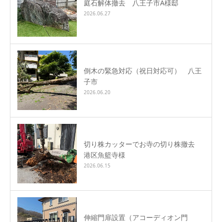
庭石解体撤去 八王子市A様邸
2026.06.27
倒木の緊急対応（祝日対応可） 八王
子市
2026.06.20
切り株カッターでお寺の切り株撤去
港区魚籃寺様
2026.06.15
伸縮門扉設置（アコーディオン門