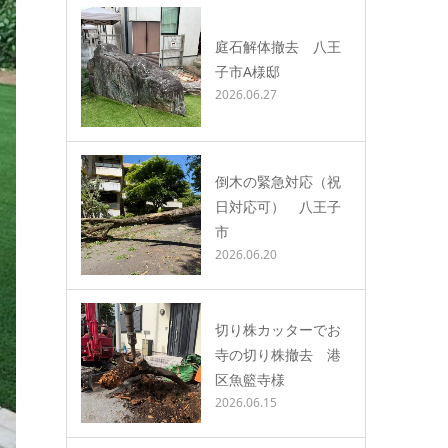
庭石解体撤去 八王
子市A様邸
2026.06.27
倒木の緊急対応（祝
日対応可） 八王子
市
2026.06.20
切り株カッターでお
寺の切り株撤去 港
区魚籃寺様
2026.06.15