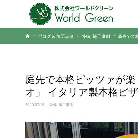
ホーム
ブログ & 施工事例
外構
施工事例
庭先で本格
庭先で本格ピッツァが楽しめる
オ」 イタリア製本格ピ
2020.07.14
外構
,
施工事例