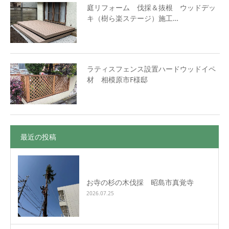
庭リフォーム 伐採＆抜根 ウッドデッ
キ（樹ら楽ステージ）施工…
ラティスフェンス設置ハードウッドイペ
材 相模原市F様邸
最近の投稿
お寺の杉の木伐採 昭島市真覚寺
2026.07.25