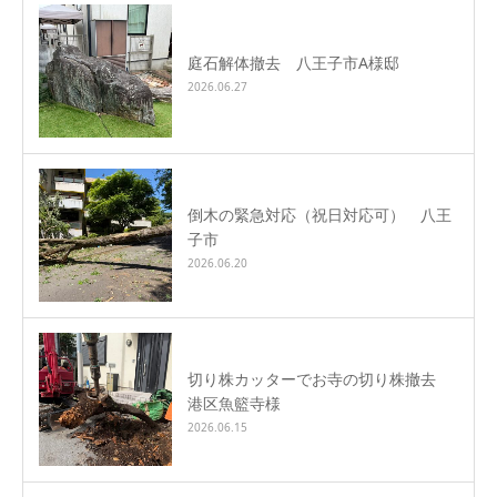
庭石解体撤去 八王子市A様邸
2026.06.27
倒木の緊急対応（祝日対応可） 八王
子市
2026.06.20
切り株カッターでお寺の切り株撤去
港区魚籃寺様
2026.06.15