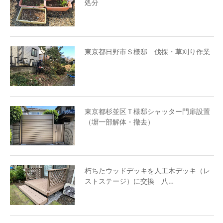
処分
東京都日野市Ｓ様邸 伐採・草刈り作業
東京都杉並区Ｔ様邸シャッター門扉設置
（塀一部解体・撤去）
朽ちたウッドデッキを人工木デッキ（レ
ストステージ）に交換 八…