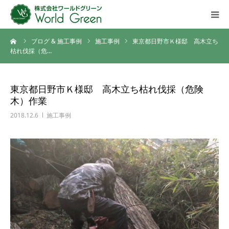
ーム
ブログ & 施工事例
施工事例
東京都日野市Ｋ様邸 高木立ち
HOME
枯れ伐採（危…
ご挨拶
東京都日野市Ｋ様邸 高木立ち枯れ伐採（危険
木）作業
会社概要
2018.12.6
施工事例
施工事例ギャラリー
施工の流れ
ブログ
ご相談・お問い合わせ